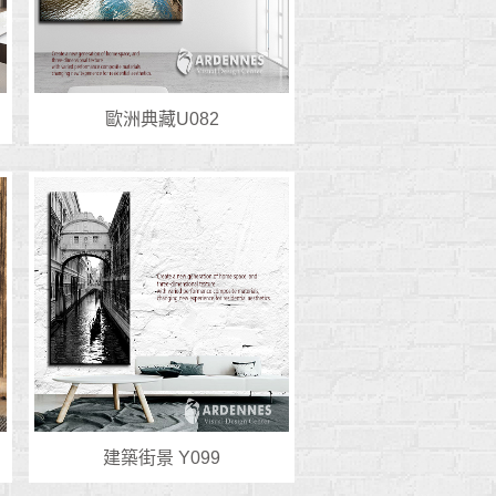
歐洲典藏U082
建築街景 Y099