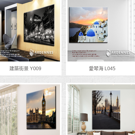
建築街景 Y009
愛琴海 L045