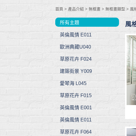
首頁
> 產品介紹 >
無框畫
>
無框畫類型
>
風格
所有主題
風格
英倫風情 E011
歐洲典藏U040
草原花卉 F024
建築街景 Y009
愛琴海 L045
草原花卉 F015
英倫風情 E001
英倫風情 E011
草原花卉 F064