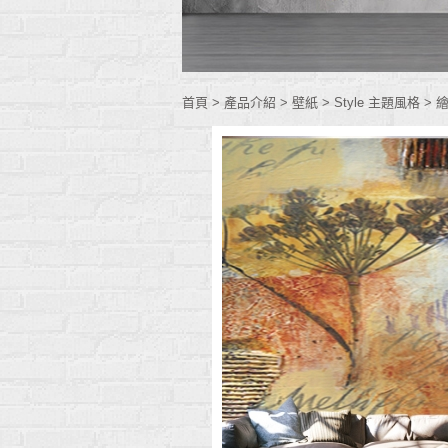
首頁
> 產品介紹 >
壁紙
>
Style 主題風格
>
繪