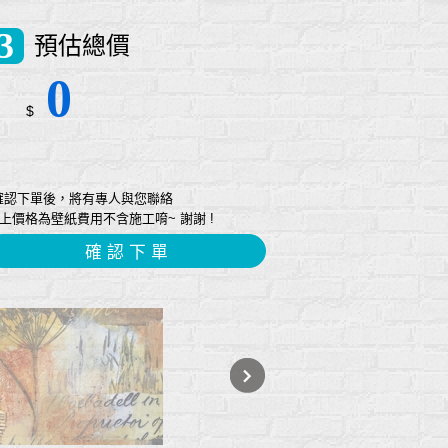
3
預估總價
0
$
確認下單後，將有專人與您聯絡
上價格為壁紙費用不含施工唷~ 謝謝 !