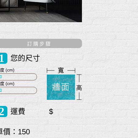
訂 購 步 驟
1
您的尺寸
度 (cm)
度 (cm)
2
運費 $
單價：150