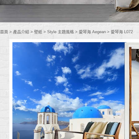
首頁
> 產品介紹 >
壁紙
>
Style 主題風格
>
愛琴海 Aegean
>
愛琴海 L072